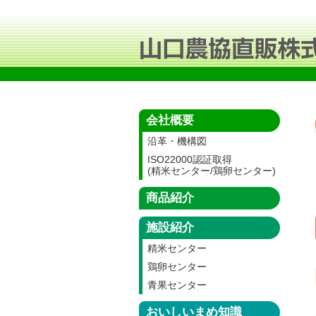
会社概要
沿革・機構図
ISO22000認証取得
(精米センター/鶏卵センター)
商品紹介
施設紹介
精米センター
鶏卵センター
青果センター
おいしいまめ知識